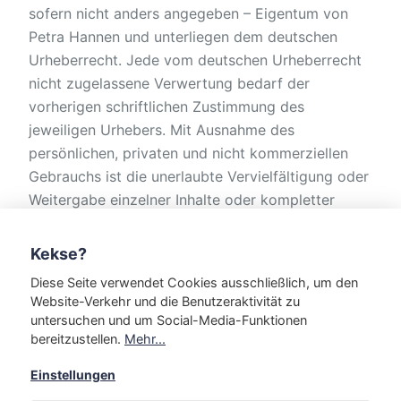
sofern nicht anders angegeben – Eigentum von
Petra Hannen und unterliegen dem deutschen
Urheberrecht. Jede vom deutschen Urheberrecht
nicht zugelassene Verwertung bedarf der
vorherigen schriftlichen Zustimmung des
jeweiligen Urhebers. Mit Ausnahme des
persönlichen, privaten und nicht kommerziellen
Gebrauchs ist die unerlaubte Vervielfältigung oder
Weitergabe einzelner Inhalte oder kompletter
Seiten nicht gestattet und strafbar. Links auf diese
Website sind jederzeit willkommen und bedürfen
Kekse?
keiner Zustimmung, die Darstellung dieser Website
Diese Seite verwendet Cookies ausschließlich, um den
in fremden Frames ist jedoch nur mit Erlaubnis
Website-Verkehr und die Benutzeraktivität zu
zulässig. Trotz sorgfältiger inhaltlicher Kontrolle
untersuchen und um Social-Media-Funktionen
wird keine Haftung für die Inhalte externer Links
bereitzustellen.
Mehr...
übernommen. Für den Inhalt der verlinkten Seiten
Einstellungen
sind ausschließlich deren Betreiber verantwortlich.