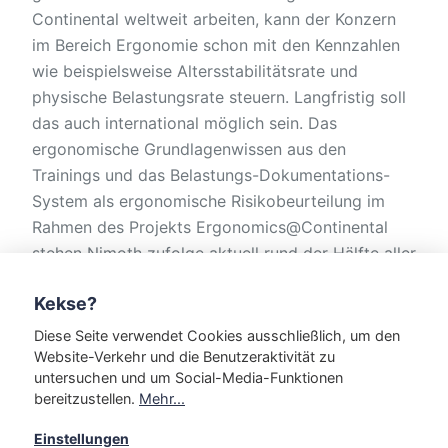
Continental weltweit arbeiten, kann der Konzern
im Bereich Ergonomie schon mit den Kennzahlen
wie beispielsweise Altersstabilitätsrate und
physische Belastungsrate steuern. Langfristig soll
das auch international möglich sein. Das
ergonomische Grundlagenwissen aus den
Trainings und das Belastungs-Dokumentations-
System als ergonomische Risikobeurteilung im
Rahmen des Projekts Ergonomics@Continental
stehen Nimoth zufolge aktuell rund der Hälfte aller
Beschäftigten in den Produktionen weltweit zur
Kekse?
Verfügung. Das große Ziel ist jedoch ganz klar:
100 Prozent Rollout, 100 Prozent Ergonomie
Diese Seite verwendet Cookies ausschließlich, um den
weltweit.
Website-Verkehr und die Benutzeraktivität zu
untersuchen und um Social-Media-Funktionen
bereitzustellen.
Mehr...
Tag:
Sicherheit & Gesundheit
Einstellungen